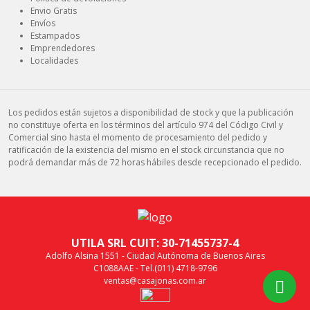
Envio Gratis
Envíos
Estampados
Emprendedores
Localidades
Los pedidos están sujetos a disponibilidad de stock y que la publicación
no constituye oferta en los términos del artículo 974 del Código Civil y
Comercial sino hasta el momento de procesamiento del pedido y
ratificación de la existencia del mismo en el stock circunstancia que no
podrá demandar más de 72 horas hábiles desde recepcionado el pedido.
UTILA SRL CUIT: 30-71455737-4
Adolfo Alsina 1551 - Ciudad Autónoma de Buenos Aires
C1088AAE - Tel.(011) 4718-9796
ventas@casajonas.com.ar