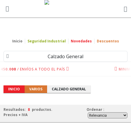
Inicio
Seguridad Industrial
Novedades
Descuentos
Calzado General
450.000
/ ENVÍOS A TODO EL PAÍS
MINIM
INICIO
VARIOS
CALZADO GENERAL
Resultados:
8
productos.
Ordenar
:
Precios + IVA