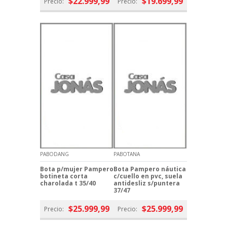
$22.999,99
$19.699,99
Precio:
Precio:
PABODANG
PABOTANA
Bota p/mujer Pampero
Bota Pampero náutica
botineta corta
c/cuello en pvc, suela
charolada t 35/40
antidesliz s/puntera
37/47
$25.999,99
$25.999,99
Precio:
Precio: