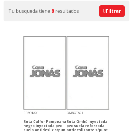
Tu busqueda tiene
8
resultados
Filtrar
CPBOTA01
OMBOTA01
Bota Calfor Pampeana
Bota Ombú inyectada
negra inyectada pvc
pvc suela reforzada
suela antidesliz s/pun
antideslizante s/punt