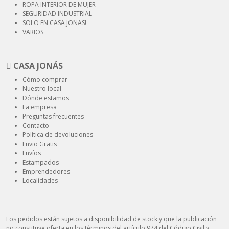
ROPA INTERIOR
DE MUJER
SEGURIDAD
INDUSTRIAL
SOLO EN CASA JONAS!
VARIOS
CASA JONÁS
Cómo comprar
Nuestro local
Dónde estamos
La empresa
Preguntas frecuentes
Contacto
Política de devoluciones
Envio Gratis
Envíos
Estampados
Emprendedores
Localidades
Los pedidos están sujetos a disponibilidad de stock y que la publicación
no constituye oferta en los términos del artículo 974 del Código Civil y