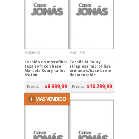
MK508400
MK511600
Corpiño en microfibra
Corpño M.Koury
taza soft con base
strapless microf lisa
Marcela Koury talles
armado c/base bretel
85/100
desmontable
$8.999,99
$10.299,99
Precio:
Precio:
+
MAS VENDIDO