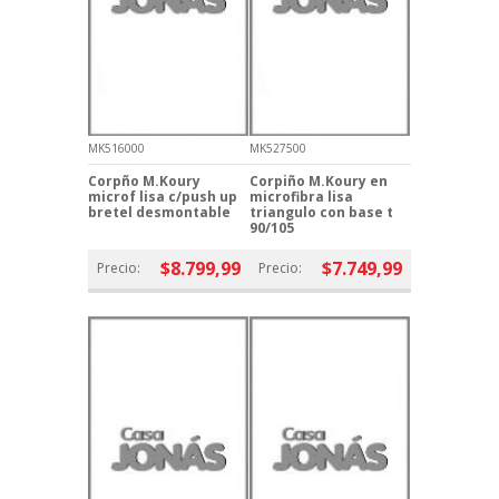
MK516000
MK527500
Corpño M.Koury
Corpiño M.Koury en
microf lisa c/push up
microfibra lisa
bretel desmontable
triangulo con base t
90/105
$8.799,99
$7.749,99
Precio:
Precio: