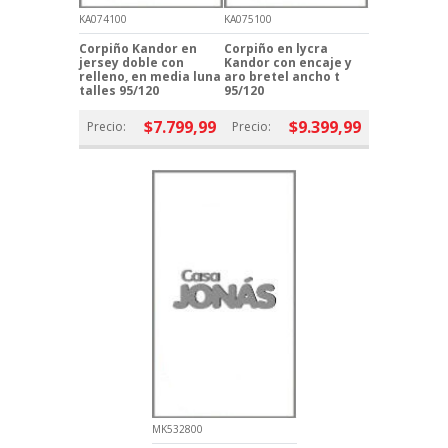
KA074100
KA075100
Corpiño Kandor en
Corpiño en lycra
jersey doble con
Kandor con encaje y
relleno, en media luna
aro bretel ancho t
talles 95/120
95/120
$7.799,99
$9.399,99
Precio:
Precio:
MK532800