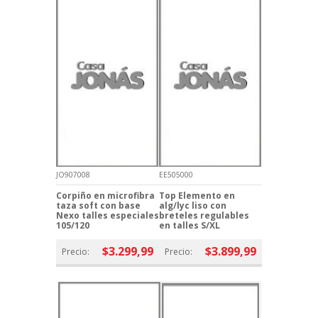
JO907008
EE505000
Corpiño en microfibra
Top Elemento en
taza soft con base
alg/lyc liso con
Nexo talles especiales
breteles regulables
105/120
en talles S/XL
$3.299,99
$3.899,99
Precio:
Precio: