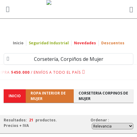
Inicio
Seguridad Industrial
Novedades
Descuentos
Corsetería, Corpiños de Mujer
MPRA
$450.000
/ ENVÍOS A TODO EL PAÍS
ROPA INTERIOR DE
CORSETERIA CORPINOS DE
INICIO
MUJER
MUJER
Resultados:
21
productos.
Ordenar
:
Precios + IVA