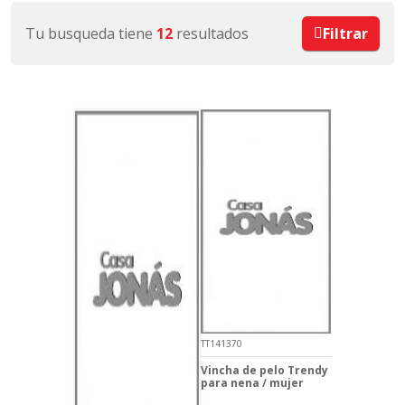
Tu busqueda tiene
12
resultados
Filtrar
TT141370
Vincha de pelo Trendy
para nena / mujer