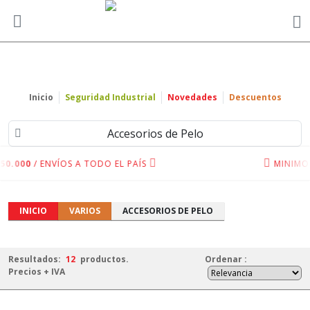
Inicio
Seguridad Industrial
Novedades
Descuentos
Accesorios de Pelo
0.000
/ ENVÍOS A TODO EL PAÍS
MINIMO 
INICIO
VARIOS
ACCESORIOS DE PELO
Resultados:
12
productos.
Ordenar
:
Precios + IVA