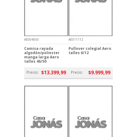
AE004050
AE011112
Camisa rayada
Pullover colegial Aero
algodón/poliester
talles 6/12
manga larga Aero
talles 46/50
$13.399,99
$9.999,99
Precio:
Precio: