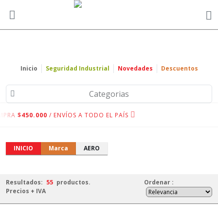
Inicio
Seguridad Industrial
Novedades
Descuentos
Categorias
MPRA
$450.000
/ ENVÍOS A TODO EL PAÍS
INICIO
Marca
AERO
Resultados:
55
productos.
Ordenar
:
Precios + IVA