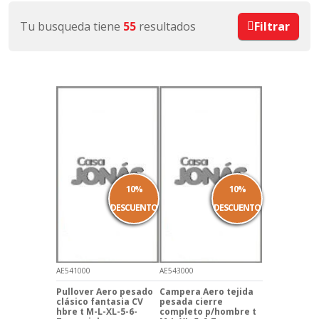
Tu busqueda tiene
55
resultados
Filtrar
10%
10%
DESCUENTO
DESCUENTO
AE541000
AE543000
Pullover Aero pesado
Campera Aero tejida
clásico fantasia CV
pesada cierre
hbre t M-L-XL-5-6-
completo p/hombre t