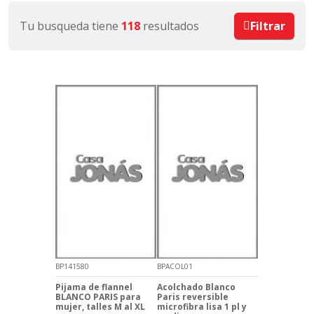
Tu busqueda tiene
118
resultados
Filtrar
BP141580
BPACOL01
Pijama de flannel
Acolchado Blanco
BLANCO PARIS para
Paris reversible
mujer, talles M al XL
microfibra lisa 1 pl y