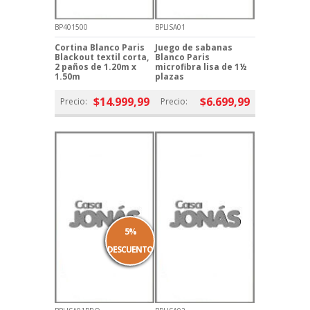
BP401500
BPLISA01
Cortina Blanco Paris
Juego de sabanas
Blackout textil corta,
Blanco Paris
2 paños de 1.20m x
microfibra lisa de 1½
1.50m
plazas
$14.999,99
$6.699,99
Precio:
Precio:
5%
DESCUENTO