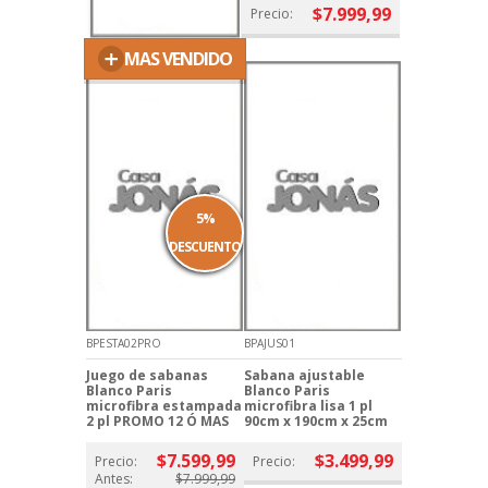
$7.999,99
Precio:
+
MAS VENDIDO
5%
DESCUENTO
BPESTA02PRO
BPAJUS01
Juego de sabanas
Sabana ajustable
Blanco Paris
Blanco Paris
microfibra estampada
microfibra lisa 1 pl
2 pl PROMO 12 Ó MAS
90cm x 190cm x 25cm
$7.599,99
$3.499,99
Precio:
Precio:
Antes:
$7.999,99