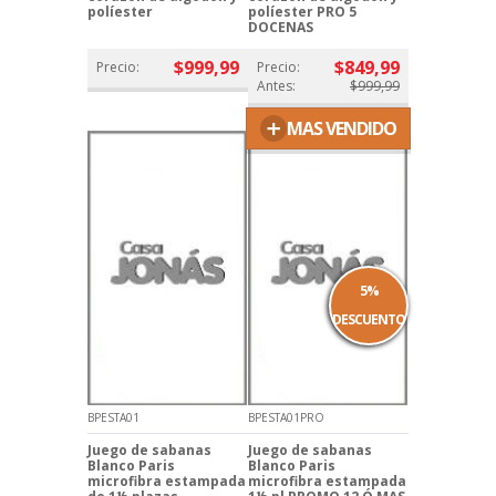
políester
políester PRO 5
DOCENAS
$999,99
$849,99
Precio:
Precio:
Antes:
$999,99
+
MAS VENDIDO
5%
DESCUENTO
BPESTA01
BPESTA01PRO
Juego de sabanas
Juego de sabanas
Blanco Paris
Blanco Paris
microfibra estampada
microfibra estampada