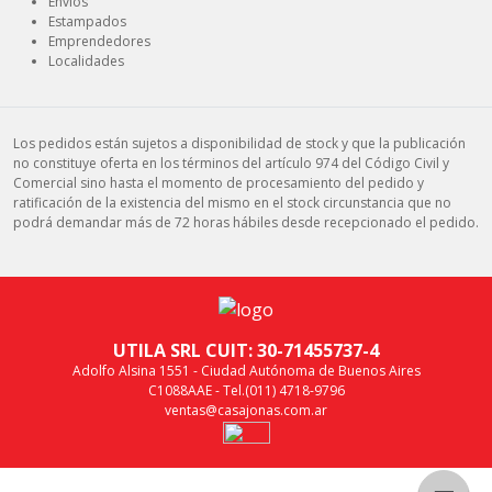
Envíos
Estampados
Emprendedores
Localidades
Los pedidos están sujetos a disponibilidad de stock y que la publicación
no constituye oferta en los términos del artículo 974 del Código Civil y
Comercial sino hasta el momento de procesamiento del pedido y
ratificación de la existencia del mismo en el stock circunstancia que no
podrá demandar más de 72 horas hábiles desde recepcionado el pedido.
UTILA SRL CUIT: 30-71455737-4
Adolfo Alsina 1551 - Ciudad Autónoma de Buenos Aires
C1088AAE - Tel.(011) 4718-9796
ventas@casajonas.com.ar