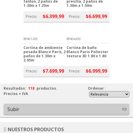
faldon, 2 paños de
presilla, 2 paños de
1.30m x 1.25m
1.30m x 1.50m
$6.399,99
$6.699,99
Precio:
Precio:
BP401200
BP404200
Cortina de ambiente
Cortina de baño
pesada Blanco Paris, 2
Blanco Paris Poliester
paños de 1.30m x
textura 3D 1.80 x 1.80
2.05m
$7.699,99
$6.999,99
Precio:
Precio:
Resultados:
118
productos.
Ordenar
:
Precios + IVA
Subir
NUESTROS PRODUCTOS