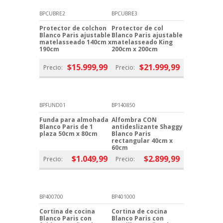
BPCUBRE2
BPCUBRE3
Protector de colchon
Protector de col
Blanco Paris ajustable
Blanco Paris ajustable
matelasseado 140cm x
matelasseado King
190cm
200cm x 200cm
$15.999,99
$21.999,99
Precio:
Precio:
BPFUND01
BP140850
Funda para almohada
Alfombra CON
Blanco Paris de 1
antideslizante Shaggy
plaza 50cm x 80cm
Blanco Paris
rectangular 40cm x
60cm
$1.049,99
$2.899,99
Precio:
Precio:
BP400700
BP401000
Cortina de cocina
Cortina de cocina
Blanco Paris con
Blanco Paris con