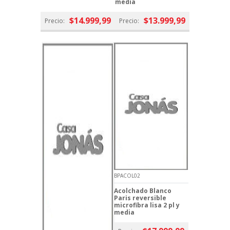
media
$14.999,99
$13.999,99
Precio:
Precio:
BPACOL02
Acolchado Blanco
Paris reversible
microfibra lisa 2 pl y
media