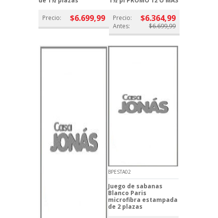
de 1½ plazas
1½ pl PROMO 12 Ó MAS
$6.699,99
$6.364,99
Precio:
Precio:
Antes:
$6.699,99
BPESTA02
Juego de sabanas
Blanco Paris
microfibra estampada
de 2 plazas