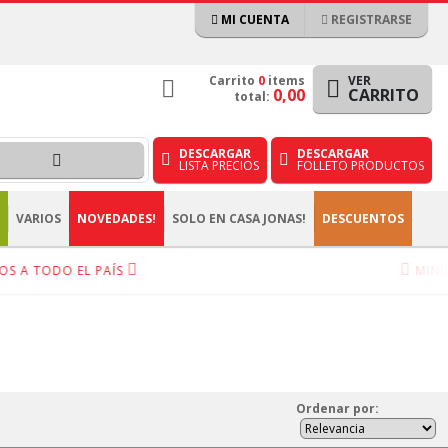
MI CUENTA
REGISTRARSE
Carrito
0
items
VER
0,00
CARRITO
total:
DESCARGAR
DESCARGAR
LISTA PRECIOS
FOLLETO PRODUCTOS
VARIOS
NOVEDADES!
SOLO EN CASA JONAS!
DESCUENTOS
S A TODO EL PAÍS
MINIM
Ordenar
por
: