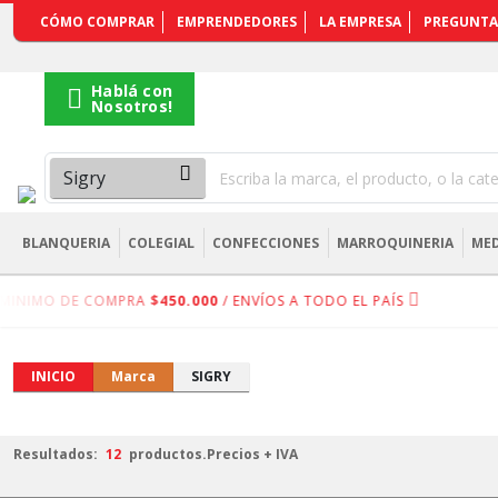
REGISTRARSE
CÓMO COMPRAR
EMPRENDEDORES
LA EMPRESA
PREGUNTA
Hablá con
Nosotros!
BLANQUERIA
COLEGIAL
CONFECCIONES
MARROQUINERIA
MED
INIMO DE COMPRA
$450.000
/ ENVÍOS A TODO EL PAÍS
INICIO
Marca
SIGRY
Resultados:
12
productos.
Precios + IVA