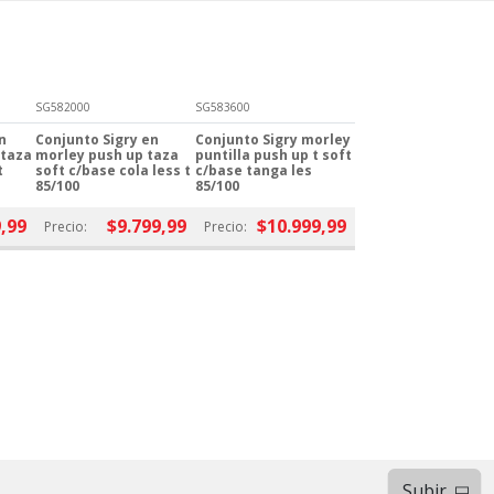
SG582000
SG583600
n
Conjunto Sigry en
Conjunto Sigry morley
 taza
morley push up taza
puntilla push up t soft
t
soft c/base cola less t
c/base tanga les
85/100
85/100
,99
$9.799,99
$10.999,99
Precio:
Precio:
Subir