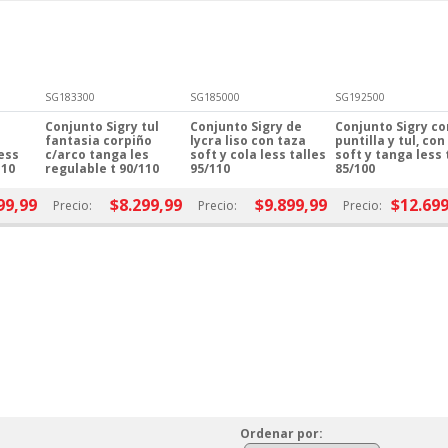
SG183300
SG185000
SG192500
Conjunto Sigry tul
Conjunto Sigry de
Conjunto Sigry co
fantasia corpiño
lycra liso con taza
puntilla y tul, con
less
c/arco tanga les
soft y cola less talles
soft y tanga less 
110
regulable t 90/110
95/110
85/100
99,99
$8.299,99
$9.899,99
$12.699
Precio:
Precio:
Precio:
Ordenar
por
: