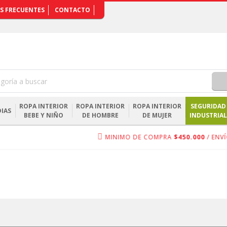
S FRECUENTES
CONTACTO
ROPA INTERIOR
ROPA INTERIOR
ROPA INTERIOR
SEGURIDAD
IAS
BEBE Y NIÑO
DE HOMBRE
DE MUJER
INDUSTRIAL
MINIMO DE COMPRA
$450.000
/ ENVÍO