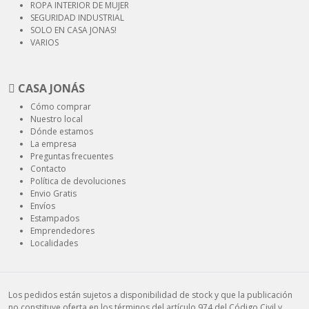
ROPA INTERIOR
DE MUJER
SEGURIDAD
INDUSTRIAL
SOLO EN CASA JONAS!
VARIOS
CASA JONÁS
Cómo comprar
Nuestro local
Dónde estamos
La empresa
Preguntas frecuentes
Contacto
Política de devoluciones
Envio Gratis
Envíos
Estampados
Emprendedores
Localidades
Los pedidos están sujetos a disponibilidad de stock y que la publicación
no constituye oferta en los términos del artículo 974 del Código Civil y