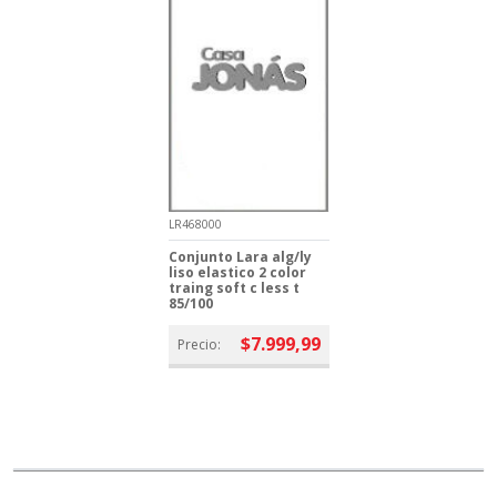
LR468000
Conjunto Lara alg/ly
liso elastico 2 color
traing soft c less t
85/100
$7.999,99
Precio: