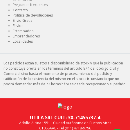
Preguntas frecuentes
Contacto
Política de devoluciones
Envio Gratis
Envíos
Estampados
Emprendedores
Localidades
Los pedidos están sujetos a disponibilidad de stock y que la publicación
no constituye oferta en los términos del artículo 974 del Código Civil y
Comercial sino hasta el momento de procesamiento del pedido y
ratificación de la existencia del mismo en el stock circunstancia que no
podrá demandar más de 72 horas hábiles desde recepcionado el pedido.
UTILA SRL CUIT: 30-71455737-4
Adolfo Alsina 1551 - Ciudad Autónoma de Buenos Aires
C1088AAE - Tel.(011) 4718-9796