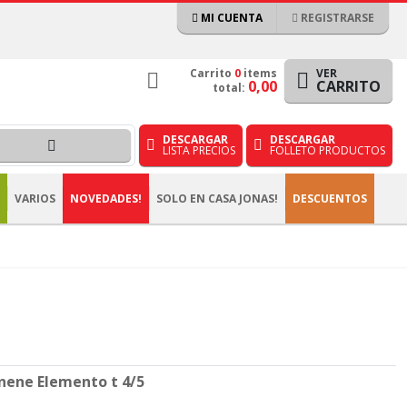
MI CUENTA
REGISTRARSE
Carrito
0
items
VER
0,00
CARRITO
total:
DESCARGAR
DESCARGAR
LISTA PRECIOS
FOLLETO PRODUCTOS
VARIOS
NOVEDADES!
SOLO EN CASA JONAS!
DESCUENTOS
nene Elemento t 4/5