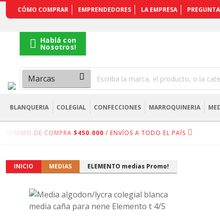
REGISTRARSE
CÓMO COMPRAR
EMPRENDEDORES
LA EMPRESA
PREGUNTA
Hablá con
Nosotros!
BLANQUERIA
COLEGIAL
CONFECCIONES
MARROQUINERIA
MED
MINIMO DE COMPRA
$450.000
/ ENVÍOS A TODO EL PAÍS
INICIO
MEDIAS
ELEMENTO medias Promo!