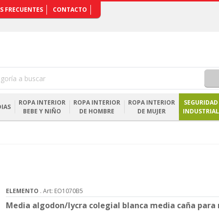
S FRECUENTES
CONTACTO
ROPA INTERIOR
ROPA INTERIOR
ROPA INTERIOR
SEGURIDAD
IAS
BEBE Y NIÑO
DE HOMBRE
DE MUJER
INDUSTRIAL
ELEMENTO
. Art: EO1070B5
Media algodon/lycra colegial blanca media caña para 