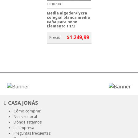
EO1070B3
Media algodon/lycra
colegial blanca media
caña para nene
Elemento t 1/3
$1.249,99
Precio:
CASA JONÁS
Cómo comprar
Nuestro local
Dónde estamos
La empresa
Preguntas frecuentes