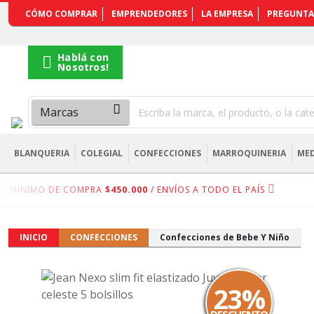
REGISTRARSE
CÓMO COMPRAR
EMPRENDEDORES
LA EMPRESA
PREGUNTA
Hablá con
Nosotros!
BLANQUERIA
COLEGIAL
CONFECCIONES
MARROQUINERIA
MED
MINIMO DE COMPRA
$450.000
/ ENVÍOS A TODO EL PAÍS
INICIO
CONFECCIONES
Confecciones de Bebe Y Niño
23%
DESCUENTO