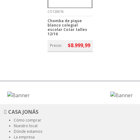
CO120016
Chomba de pique
blanco colegial
escolar Cotar talles
12/16
$8.999,99
Precio:
CASA JONÁS
Cómo comprar
Nuestro local
Dónde estamos
La empresa