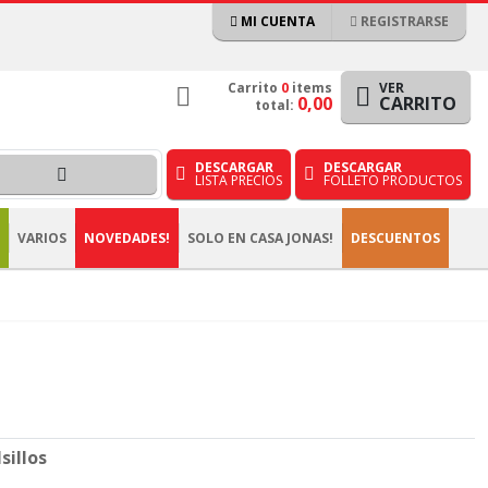
MI CUENTA
REGISTRARSE
Carrito
0
items
VER
0,00
CARRITO
total:
DESCARGAR
DESCARGAR
LISTA PRECIOS
FOLLETO PRODUCTOS
VARIOS
NOVEDADES!
SOLO EN CASA JONAS!
DESCUENTOS
sillos