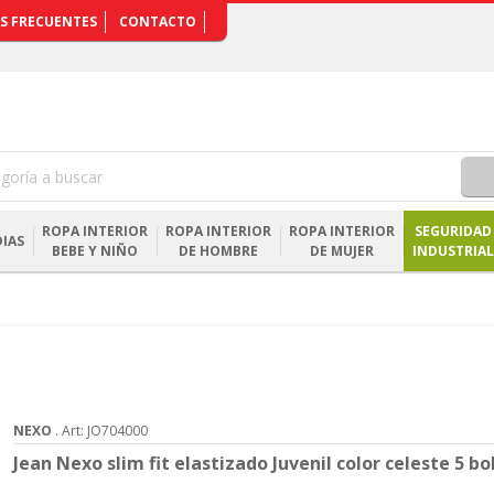
S FRECUENTES
CONTACTO
ROPA INTERIOR
ROPA INTERIOR
ROPA INTERIOR
SEGURIDAD
IAS
BEBE Y NIÑO
DE HOMBRE
DE MUJER
INDUSTRIAL
NEXO
. Art: JO704000
Jean Nexo slim fit elastizado Juvenil color celeste 5 bol