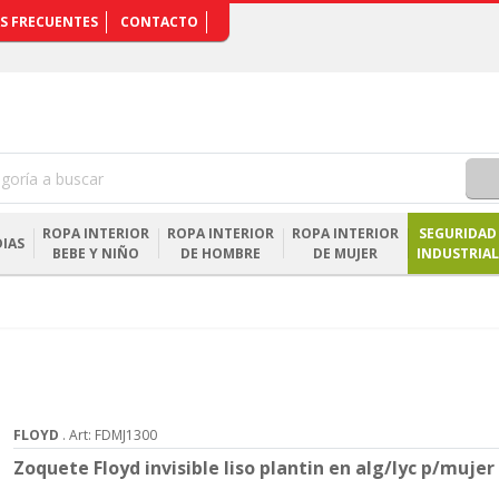
S FRECUENTES
CONTACTO
ROPA INTERIOR
ROPA INTERIOR
ROPA INTERIOR
SEGURIDAD
IAS
BEBE Y NIÑO
DE HOMBRE
DE MUJER
INDUSTRIAL
FLOYD
. Art: FDMJ1300
Zoquete Floyd invisible liso plantin en alg/lyc p/mujer