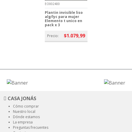
EO002400
Plantin invisible liso
alg/lyc para mujer
Elemento t unico en
pack x 3
$1.079,99
Precio:
CASA JONÁS
Cómo comprar
Nuestro local
Dónde estamos
La empresa
Preguntas frecuentes