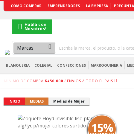
REGISTRARSE
CÓMO COMPRAR
EMPRENDEDORES
LA EMPRESA
PREGUNTA
Hablá con
Nosotros!
BLANQUERIA
COLEGIAL
CONFECCIONES
MARROQUINERIA
MED
MINIMO DE COMPRA
$450.000
/ ENVÍOS A TODO EL PAÍS
INICIO
MEDIAS
Medias de Mujer
15%
DESCUENTO