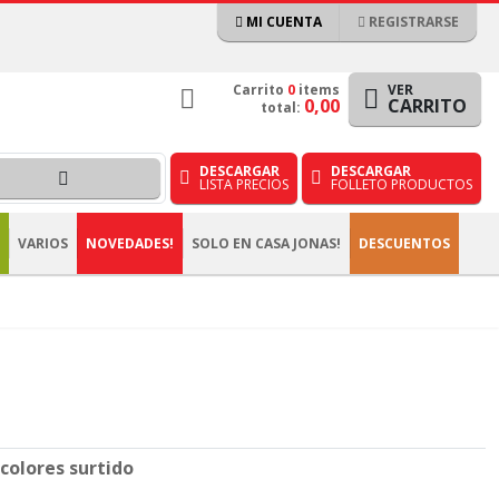
MI CUENTA
REGISTRARSE
Carrito
0
items
VER
0,00
CARRITO
total:
DESCARGAR
DESCARGAR
LISTA PRECIOS
FOLLETO PRODUCTOS
VARIOS
NOVEDADES!
SOLO EN CASA JONAS!
DESCUENTOS
 colores surtido