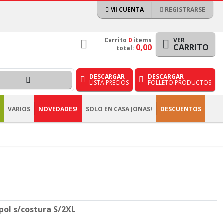
MI CUENTA
REGISTRARSE
Carrito
0
items
VER
0,00
CARRITO
total:
DESCARGAR
DESCARGAR
LISTA PRECIOS
FOLLETO PRODUCTOS
VARIOS
NOVEDADES!
SOLO EN CASA JONAS!
DESCUENTOS
pol s/costura S/2XL