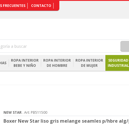
S FRECUENTES
CONTACTO
ROPA INTERIOR
ROPA INTERIOR
ROPA INTERIOR
SEGURIDAD
IAS
BEBE Y NIÑO
DE HOMBRE
DE MUJER
INDUSTRIAL
NEW STAR
. Art: PB511500
Boxer New Star liso gris melange seamles p/hbre alg/