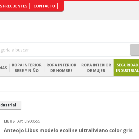
S FRECUENTES
CONTACTO
ROPA INTERIOR
ROPA INTERIOR
ROPA INTERIOR
SEGURIDAD
IAS
BEBE Y NIÑO
DE HOMBRE
DE MUJER
INDUSTRIAL
dustrial
LIBUS
. Art: LI900555
Anteojo Libus modelo ecoline ultraliviano color gris