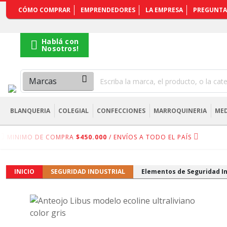
REGISTRARSE
CÓMO COMPRAR
EMPRENDEDORES
LA EMPRESA
PREGUNTA
Hablá con
Nosotros!
BLANQUERIA
COLEGIAL
CONFECCIONES
MARROQUINERIA
MED
MINIMO DE COMPRA
$450.000
/ ENVÍOS A TODO EL PAÍS
INICIO
SEGURIDAD INDUSTRIAL
Elementos de Seguridad In