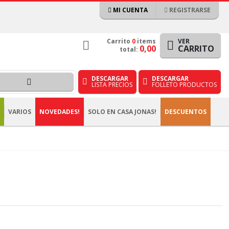
MI CUENTA
REGISTRARSE
Carrito
0
items
VER
0,00
CARRITO
total:
DESCARGAR
DESCARGAR
LISTA PRECIOS
FOLLETO PRODUCTOS
VARIOS
NOVEDADES!
SOLO EN CASA JONAS!
DESCUENTOS